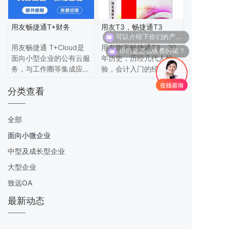
用友畅捷通T+财务
用友T3，畅捷通T3
可以介绍下你们的产品么？
用友畅捷通 T+Cloud是
用友旗下畅捷通T3，20
你们是怎么收费的呢？
面向小型企业的公有云服
年历史，历经几代人检
务，与工作圈等集成应
验，会计入门的经典财务
用，形成人、财、货、客
软件，业内首推图像化页
分类查看
一体化的解决方案，满足
面的财务软件。引导会计
企业经营过程中全面应用
走向电算化变革！
需求，提升企业竞争力。
全部
面向小微企业
中型及成长型企业
大型企业
致远OA
最新动态