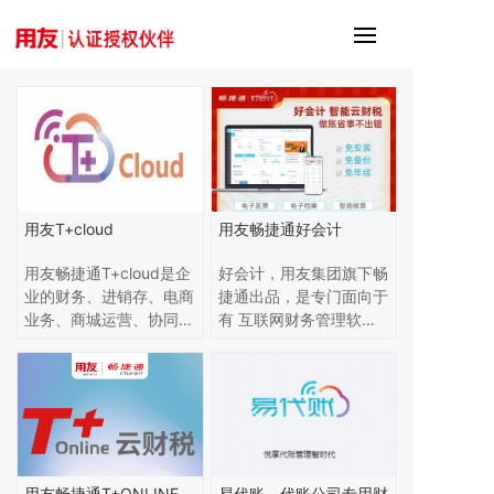
用友T+cloud
用友畅捷通好会计
用友畅捷通T+cloud是企
好会计，用友集团旗下畅
业的财务、进销存、电商
捷通出品，是专门面向于
业务、商城运营、协同办
有 互联网财务管理软
公、移动管理、生产管
件，免安装免维护，帮助
理、委外管理、工序管
会计们通过电脑端、手机
理、计件工资、管理会
端、微信端 随时随地管
计、阿米巴经营等基于统
理现金银行、发票、往
一的云平台应用，帮助企
来、报税、经营分析等。
业构建新型生意社交网络
通过专家在线培训， 提
和营销关系的“智公司”。
升小微企业财务管理水平
用友畅捷通T+ONLINE
易代账，代账公司专用财