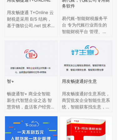
。
务软件
用友畅捷通 T+Online 云
易代账-智能财税服务平
财税是采用 B/S 结构，
台 专为代账行业而生的
基于微软公司.net 技术的
智能财税平台 管理、记
纯 B/S 结构，通过浏 览
账、报税于一体的智能财
器访问和 WEB 应用无缝
税服务平台，聚焦科技应
集成，具备 B/S 动态自
用，赋能代账企业
动更新的功能 。
智+
用友畅捷通好生意
畅捷通智+ 商业全智能
用友畅接通好生意系统，
新生代智慧企业之选 智
商贸批发企业智能生意系
慧营销，盘活客户经营；
统，智能获客找生意，智
智能供应链，高效不出
能决策做生意，智能高效
错；智能财务，理清票财
管生意！
税