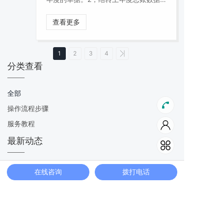
按明细结转和余额结转的区别
查看更多
1
2
3
4
分类查看
全部
操作流程步骤
服务教程
最新动态
在线咨询
拨打电话
【用友U8+】-供应链-销售管理-存货 XX 已
预留量小于 0，单据修改已预留量失败
2025-09-16