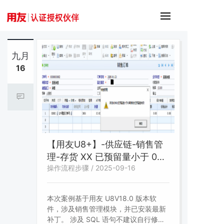
九月
16
【用友U8+】-供应链-销售管
理-存货 XX 已预留量小于 0，
操作流程步骤 / 2025-09-16
单据修改已预留量失败
本次案例基于用友 U8V18.0 版本软
件，涉及销售管理模块，并已安装最新
补丁。 涉及 SQL 语句不建议自行修