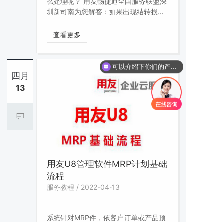
么处理呢？ 用友畅捷通全国服务联盟深
圳新司南为您解答：如果出现结转损益
红字，导致利润表不对的情况，请首先
查下科目余额表和明细表 修改错误的凭
查看更多
证。再就是检查科目的默认方向。修改
凭证导默认方向、
可以介绍下你们的产品么？
四月
13
用友U8管理软件MRP计划基础
流程
服务教程 / 2022-04-13
系统针对MRP件，依客户订单或产品预