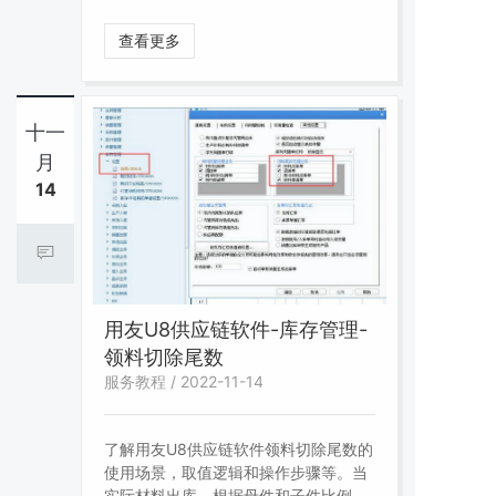
改，可通过 ISD 提交问题获取专业顾问
支持。 若自行修改，需做好数据备份。
查看更多
十一
月
14
用友U8供应链软件-库存管理-
领料切除尾数
服务教程 / 2022-11-14
了解用友U8供应链软件领料切除尾数的
使用场景，取值逻辑和操作步骤等。当
实际材料出库，根据母件和子件比例关