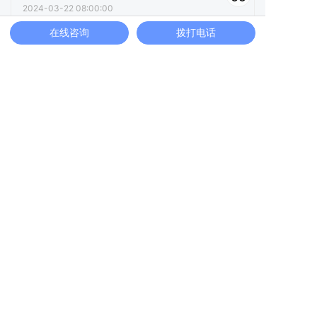
2024-03-22 08:00:00
在线咨询
拨打电话
ChatGPT与用友U9 cloud结合，推动制造企业数
智化转型加速！
2023-02-14 17:31:14
erp系统包括哪些模块,用友小企业ERP-T+软件的模
块介绍
2022-10-31 15:54:07
点击阅读更多内容
下一篇
用友资金管理模块介绍-用友软件百科
上一篇